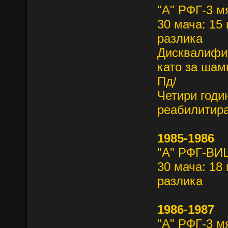
"А" РФГ-3 м
30 мача: 15 
разлика
Дисквалифиц
като за шам
Пд/
Четири годи
реабилитира
1985-1986
"А" РФГ-В
30 мача: 18 
разлика
1986-1987
"А" РФГ-3 м