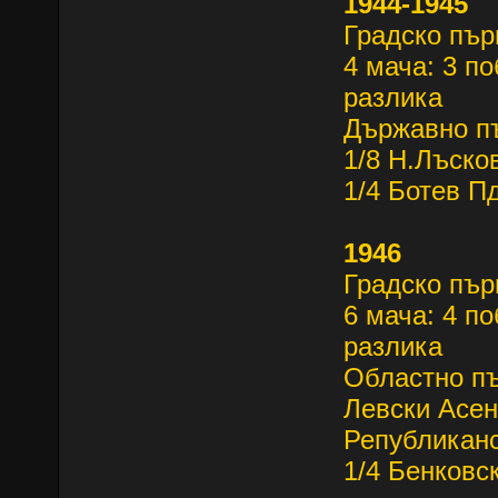
1944-1945
Градско пър
4 мача: 3 по
разлика
Държавно п
1/8 Н.Лъско
1/4 Ботев П
1946
Градско пър
6 мача: 4 по
разлика
Областно 
Левски Асен
Републиканс
1/4 Бенковс