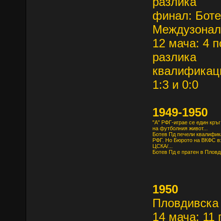
разлика
финал: Боте
Междузоналн
12 мача: 4 п
разлика
квалификаци
1:3 и 0:0
1949-1950
"А" РФГ-играе се един кръ
на футболния живот...
Ботев Пд печели квалифика
РФГ. Но Бюрото на ВКФС в
ЦСКА/...
Ботев Пд е пратен в Пловд
1950
Пловдивска 
14 мача: 11 